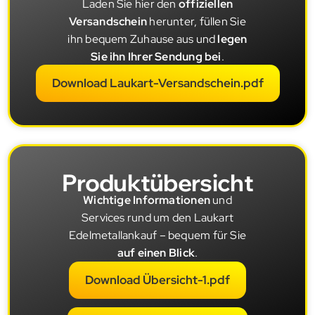
Laden Sie hier den
offiziellen
Versandschein
herunter, füllen Sie
ihn bequem Zuhause aus und
legen
Sie ihn Ihrer Sendung bei
.
Download Laukart-Versandschein.pdf
Produktübersicht
Wichtige Informationen
und
Services rund um den Laukart
Edelmetallankauf – bequem für Sie
auf einen Blick
.
Download Übersicht-1.pdf