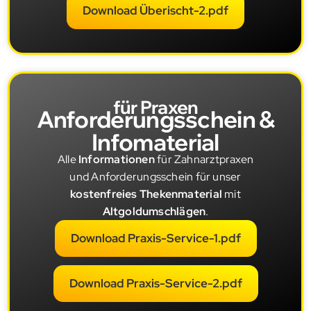
Download Überischt-2.pdf
für Praxen
Anforderungsschein &
Infomaterial
Alle
Informationen
für Zahnarztpraxen
und Anforderungsschein für unser
kostenfreies Thekenmaterial
mit
Altgoldumschlägen
.
Download Praxis-Service-1.pdf
Download Praxis-Service-2.pdf