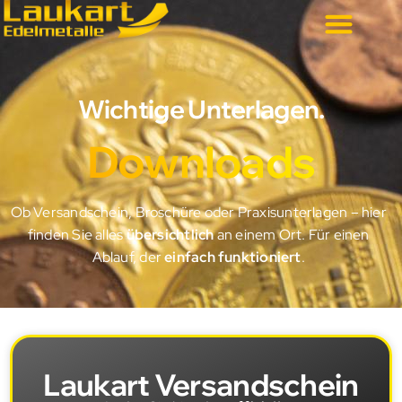
Wichtige Unterlagen.
Downloads
Ob Versandschein, Broschüre oder Praxisunterlagen – hier
finden Sie alles
übersichtlich
an einem Ort. Für einen
Ablauf, der
einfach funktioniert
.
Laukart Versandschein